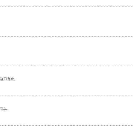
中游刃有余。
的商品。