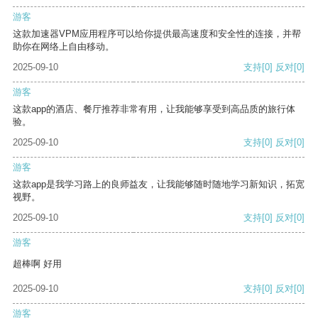
游客
这款加速器VPM应用程序可以给你提供最高速度和安全性的连接，并帮
助你在网络上自由移动。
2025-09-10
支持
[0]
反对
[0]
游客
这款app的酒店、餐厅推荐非常有用，让我能够享受到高品质的旅行体
验。
2025-09-10
支持
[0]
反对
[0]
游客
这款app是我学习路上的良师益友，让我能够随时随地学习新知识，拓宽
视野。
2025-09-10
支持
[0]
反对
[0]
游客
超棒啊 好用
2025-09-10
支持
[0]
反对
[0]
游客