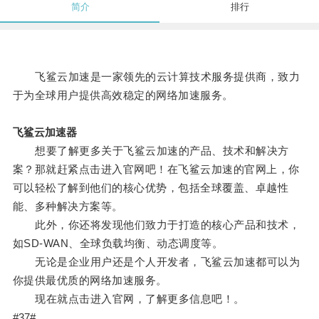
简介
排行
飞鲨云加速是一家领先的云计算技术服务提供商，致力
于为全球用户提供高效稳定的网络加速服务。
飞鲨云加速器
想要了解更多关于飞鲨云加速的产品、技术和解决方
案？那就赶紧点击进入官网吧！在飞鲨云加速的官网上，你
可以轻松了解到他们的核心优势，包括全球覆盖、卓越性
能、多种解决方案等。
此外，你还将发现他们致力于打造的核心产品和技术，
如SD-WAN、全球负载均衡、动态调度等。
无论是企业用户还是个人开发者，飞鲨云加速都可以为
你提供最优质的网络加速服务。
现在就点击进入官网，了解更多信息吧！。
#37#